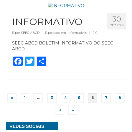
30
INFORMATIVO
DEZ 2019
por
SEEC ABCD
|
postado em:
Informativos
|
0
SEEC-ABCD BOLETIM INFORMATIVO DO SEEC-
ABCD
Facebook
Twitter
Share
«
1
…
3
4
5
6
7
8
9
»
REDES SOCIAIS