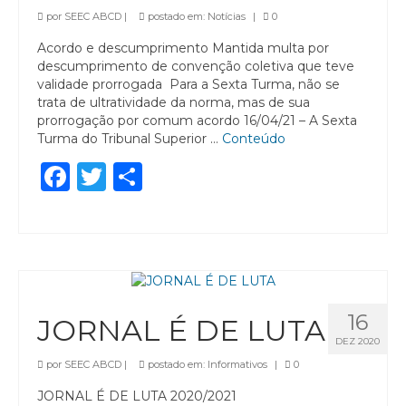
por
SEEC ABCD
|
postado em:
Notícias
|
0
Acordo e descumprimento Mantida multa por
descumprimento de convenção coletiva que teve
validade prorrogada Para a Sexta Turma, não se
trata de ultratividade da norma, mas de sua
prorrogação por comum acordo 16/04/21 – A Sexta
Turma do Tribunal Superior …
Conteúdo
Facebook
Twitter
Share
16
JORNAL É DE LUTA
DEZ 2020
por
SEEC ABCD
|
postado em:
Informativos
|
0
JORNAL É DE LUTA 2020/2021